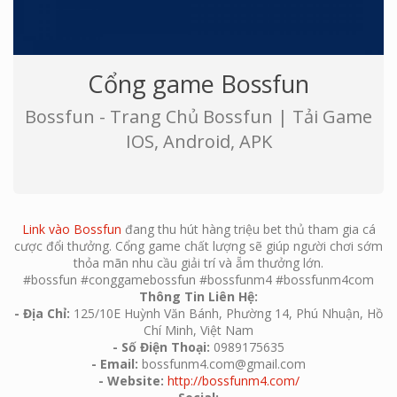
Cổng game Bossfun
Bossfun - Trang Chủ Bossfun | Tải Game
IOS, Android, APK
Link vào Bossfun
đang thu hút hàng triệu bet thủ tham gia cá
cược đổi thưởng. Cổng game chất lượng sẽ giúp người chơi sớm
thỏa mãn nhu cầu giải trí và ẵm thưởng lớn.
#bossfun #conggamebossfun #bossfunm4 #bossfunm4com
Thông Tin Liên Hệ:
- Địa Chỉ:
125/10E Huỳnh Văn Bánh, Phường 14, Phú Nhuận, Hồ
Chí Minh, Việt Nam
- Số Điện Thoại:
0989175635
- Email:
bossfunm4.com@gmail.com
- Website:
http://bossfunm4.com/