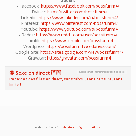
Social:
- Facebook:
https://www.facebook.com/bossfunm4/
- Twitter:
https://twitter.com/bossfunm4
- Linkedin:
https://www.linkedin.com/in/bossfunm4/
- Pinterest:
https://www.pinterest.com/bossfunm4/
- Youtube:
https://www.youtube.com/@bossfunm4
- Reddit:
https://www.reddit.com/user/bossfunm4/
- Tumblr:
https://www.tumblr.com/bossfunm4
- Wordpress:
https://bossfunm4.wordpress.com/
- Google Site:
https://sites.google.com/view/bossfunm4/
- Gravatar:
https://gravatar.com/bossfunm4
🔞 Sexe en direct 🇫🇷
Publicité servant à financer l'hébergement de ce site
Regardez des filles en direct, sans tabou, sans censure, sans
limite !
Tous droits réservés
Mentions légales
Abuse